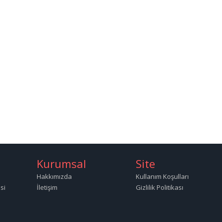
Kurumsal
Site
Hakkımızda
Kullanım Koşulları
si
İletişim
Gizlilik Politikası