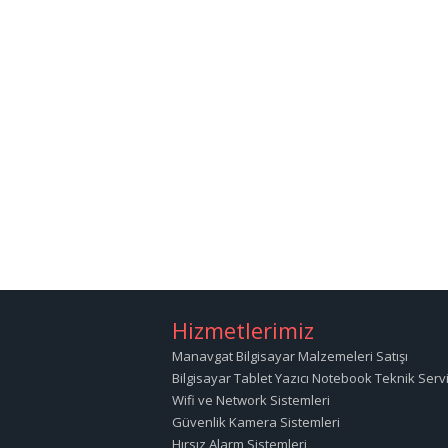
Hizmetlerimiz
Manavgat Bilgisayar Malzemeleri Satışı
Bilgisayar Tablet Yazıcı Notebook Teknik Servi
Wifi ve Network Sistemleri
Güvenlik Kamera Sistemleri
Hırsız Alarm Sistemleri