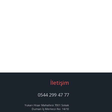
İletişim
0544 299 47 77
Yukarı Hisar Mahallesi 7001 Sokak
Duman İş Merkezi No: 14/10